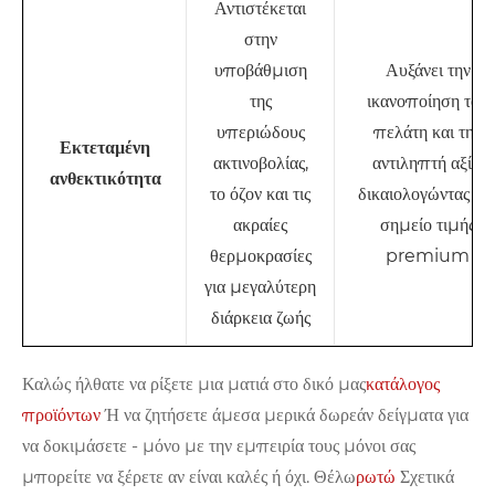
Αντιστέκεται
στην
υποβάθμιση
Αυξάνει την
της
ικανοποίηση του
υπεριώδους
πελάτη και την
Εκτεταμένη
ακτινοβολίας,
αντιληπτή αξία,
ανθεκτικότητα
το όζον και τις
δικαιολογώντας έν
ακραίες
σημείο τιμής
θερμοκρασίες
premium
για μεγαλύτερη
διάρκεια ζωής
Καλώς ήλθατε να ρίξετε μια ματιά στο δικό μας
κατάλογος
προϊόντων
Ή να ζητήσετε άμεσα μερικά δωρεάν δείγματα για
να δοκιμάσετε - μόνο με την εμπειρία τους μόνοι σας
μπορείτε να ξέρετε αν είναι καλές ή όχι. Θέλω
ρωτώ
Σχετικά