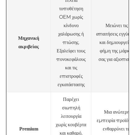
Τέλεια
τοποθέτηση
OEM χωρίς
κίνδυνο
Μειώνει τις
χαλάρωσης ή
απαιτήσεις εγγύηση
Μηχανική
πτώσης.
και δημιουργεί τη
ακριβείας
Εξαλείφει τους
φήμη της μάρκας
πονοκεφάλους
σας για αξιοπιστία
και τις
επιστροφές
εγκατάστασης
Παρέχει
σιωπηλή
Μια ανώτερη
λειτουργία
εμπειρία προϊόντο
χωρίς κουβέρτα
ενθαρρύνει τις
Premium
και καθαρό,