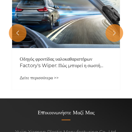


Οδηγός φροντίδας υαλοκαθαριστήρων
Factory's Wiper: Πώς μπορεί η σωστή
συντήρηση να επεκτείνει τη διάρκεια ζωής των
Δείτε περισσότερα >>
λεπίδων υαλοκαθαριστήρων;
Επικοινωνήστε Μαζί Μας