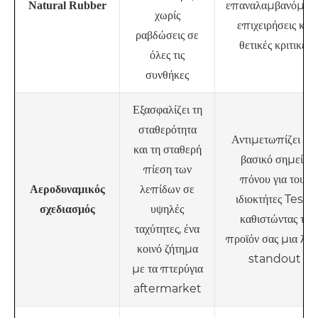
επαναλαμβανόμενε
Natural Rubber
χωρίς
επιχειρήσεις και
ραβδώσεις σε
θετικές κριτικές
όλες τις
συνθήκες
Εξασφαλίζει τη
σταθερότητα
Αντιμετωπίζει έν
και τη σταθερή
βασικό σημείο
πίεση των
πόνου για τους
λεπίδων σε
Αεροδυναμικός
ιδιοκτήτες Tesla,
υψηλές
σχεδιασμός
καθιστώντας το
ταχύτητες, ένα
προϊόν σας μια λύ
κοινό ζήτημα
standout
με τα πτερύγια
aftermarket