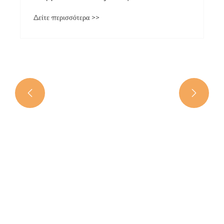


Γιατί οι πελάτες της Αυστραλίας επισκέπτονται
το εργοστάσιο του Yujin Wiper Blades δύο
φορές μέσα σε ένα μήνα;
Δείτε περισσότερα >>