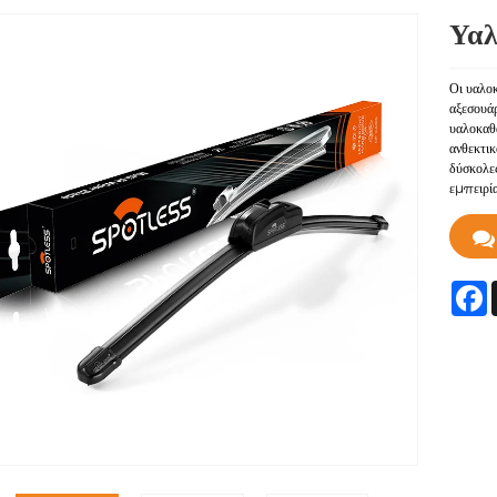
Υαλ
Οι υαλο
αξεσουάρ
υαλοκαθ
ανθεκτικ
δύσκολες
εμπειρία
F