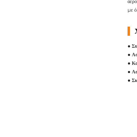
αερο
με ό
●
Σ
●
Ασ
●
Κα
●
Αε
●
Σκ