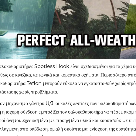
αλοκαθαριστήρες Spotless Hook είναι σχεδιασμένοι για τα χέρια 
θως σε κινέζικα, ιαπωνικά και κορεατικά οχήματα. Περισσότερο από
καθαριστήρα Teflon μπορούν εύκολα να εγκατασταθούν χωρίς πρόσ
τάστασης χωρίς προβλήματα.
ον μηχανισμό γάντζου U/J, οι καλές λεπίδες των υαλοκαθαριστήρων
 η ισχυρή σύνδεση εμποδίζει τον υαλοκαθαριστήρα να πέσει, ακόμη κ
ροί άνεμοι. Σχεδιασμένο με προηγμένα υλικά και καουτσούκ με υψ
λαγμένη από ράβδωση, ομαλή σκούπισμα, ενίσχυση της ορατότητα