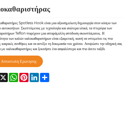
οκαθαριστήρας
καθαριστήρες Spotless Hook είναι μια αξιοσημείωτη δημιουργία στον κόσμο των
 αυτοκινήτων. Σκεπτόμενος με τεχνολογία και ανώτερα υλικά, τα πτερύγια των
αριστήρων Teflon παρέχουν μια απαράμιλλη απόδοση σκουπίσματος. Η
ότητα των καλών υαλοκαθαριστήρων είναι εξαιρετική, ικανή να υπομείνει τις πιο
 καιρικές συνθήκες και να αντέξει τη δοκιμασία του χρόνου. Ανυψώστε την οδηγική σας
 με υαλοκαθαριστήρες και ξεκινήστε ένα ασφαλέστερο και πιο άνετο ταξίδι.
Αποστολή Ερώτησης
acebook
X
WhatsApp
Pinterest
LinkedIn
Share