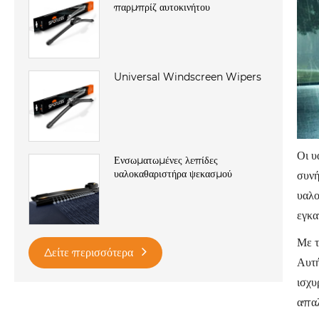
παρμπρίζ αυτοκινήτου
Universal Windscreen Wipers
Οι υ
Ενσωματωμένες λεπίδες
υαλοκαθαριστήρα ψεκασμού
συνή
υαλο
εγκα
Με τ
Δείτε περισσότερα
Αυτή
ισχυ
απαλ