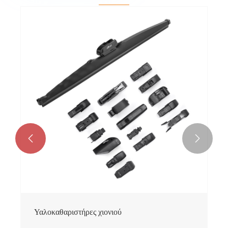


Υαλοκαθαριστήρες χιονιού