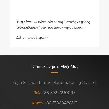
Τι πρέπει να κάνω εάν οι συμβατικές λεπίδες
υαλοκαθαριστήρων του αυτοκινήτου μου
κάνουν πολύ θόρυβο όταν ξύπνησαν το γυαλί;
Δείτε περισσότερα >>
Επικοινωνήστε Μαζί Μας
Yujin Xiamen Plastic Manufacturing Co., Ltd.
Τηλ:
+86-592-7230097
Κινητό:
+86-13860488361