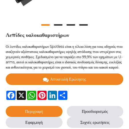
Λεπίδες υαλοκαθαριστήρων
Οι λεπίδες υαλοκαθαριστήρων Spotless είναι η τέλεια λύση για τους οδηγούς που
αναζητούν αξιόπιστους υαλοκαθαριστήρες υψηλής απόδοσης που υπερέχουν στις
χειμερινές συνθήκες. Σχεδιασμένο για να ταιριάζει στο 99,9% των οχημάτων με U-
arms, αυτοί οι υαλοκαθαριστήρες είναι ο ιδανικός συνδυασμός δύναμης, ευελιξίας
και ανθεκτικότητας για το χειρισμό του χιονιού, του πάγου και του κακού καιρού.
Αποστολή Ερώτησης
Facebook
X
WhatsApp
Pinterest
LinkedIn
Share
Περιγραφή
Προσδιορισμός
Εφαρμογή
Συχνές ερωτήσεις