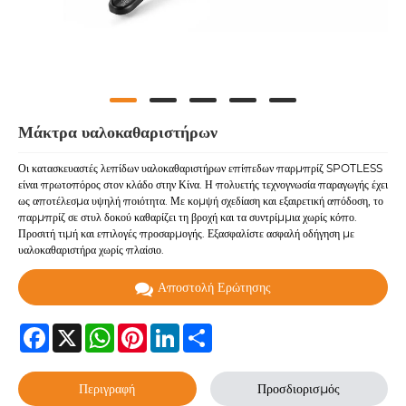
Μάκτρα υαλοκαθαριστήρων
Οι κατασκευαστές λεπίδων υαλοκαθαριστήρων επίπεδων παρμπρίζ SPOTLESS
είναι πρωτοπόρος στον κλάδο στην Κίνα. Η πολυετής τεχνογνωσία παραγωγής έχει
ως αποτέλεσμα υψηλή ποιότητα. Με κομψή σχεδίαση και εξαιρετική απόδοση, το
παρμπρίζ σε στυλ δοκού καθαρίζει τη βροχή και τα συντρίμμια χωρίς κόπο.
Προσιτή τιμή και επιλογές προσαρμογής. Εξασφαλίστε ασφαλή οδήγηση με
υαλοκαθαριστήρα χωρίς πλαίσιο.
Αποστολή Ερώτησης
Facebook
X
WhatsApp
Pinterest
LinkedIn
Share
Περιγραφή
Προσδιορισμός