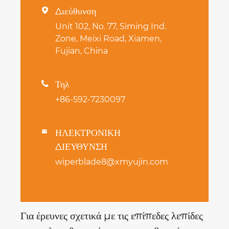
Διεύθυνση

Unit 102, No. 77, Siming Ind.
Zone, Meixi Road, Xiamen,
Fujian, China
Τηλ

+86-592-7230097
ΗΛΕΚΤΡΟΝΙΚΗ

ΔΙΕΥΘΥΝΣΗ
wiperblade8@xmyujin.com
Για έρευνες σχετικά με τις επίπεδες λεπίδες