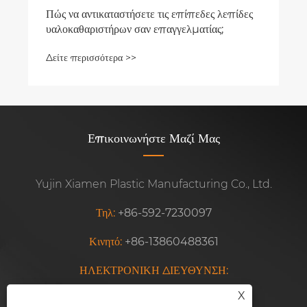
Πώς να αντικαταστήσετε τις επίπεδες λεπίδες
υαλοκαθαριστήρων σαν επαγγελματίας;
Δείτε περισσότερα >>
Επικοινωνήστε Μαζί Μας
Yujin Xiamen Plastic Manufacturing Co., Ltd.
Τηλ:
+86-592-7230097
Κινητό:
+86-13860488361
ΗΛΕΚΤΡΟΝΙΚΗ ΔΙΕΥΘΥΝΣΗ:
wiperblade8@xmyujin.com
X